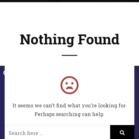
Nothing Found
Contactez-moi !
LinkedIn
It seems we can’t find what you’re looking for.
Merci de votre visite sur ce portfolio. Si besoin, vous
pouvez consulter les mentions légales
en cliquant ici.
Perhaps searching can help.
Reproduction partielle ou totale interdite sans accord
préalable. Mon portfolio représente mon travail de
graphiste, webdesigner freelance mais n’est pas